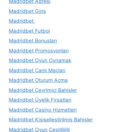
Madridbet Adresi
Madridbet Giriş
Madridbet
Madridbet Futbol
Madridbet Bonusları
Madridbet Promosyonları
Madridbet Oyun Oynamak
Madridbet Canlı Maçları
Madridbet Oturum Açma
Madridbet Çevrimiçi Bahisler
Madridbet Üyelik Fırsatları
Madridbet Casino Hizmetleri
Madridbet Kişiselleştirilmiş Bahisler
Madridbet Oyun Çeşitliliği