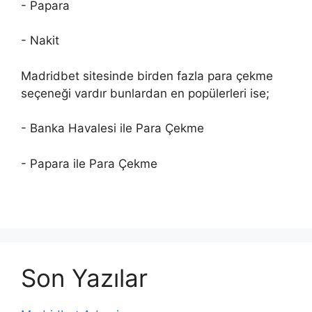
- Papara
- Nakit
Madridbet sitesinde birden fazla para çekme
seçeneği vardır bunlardan en popülerleri ise;
- Banka Havalesi ile Para Çekme
- Papara ile Para Çekme
Son Yazılar