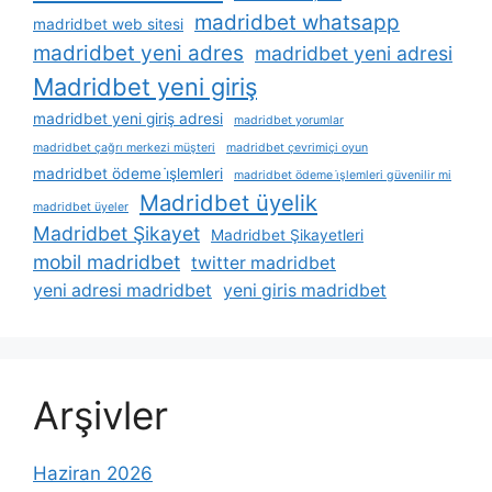
madridbet whatsapp
madridbet web sitesi
madridbet yeni adres
madridbet yeni adresi
Madridbet yeni giriş
madridbet yeni giriş adresi
madridbet yorumlar
madridbet çağrı merkezi müşteri
madridbet çevrimiçi oyun
madridbet ödeme i̇şlemleri
madridbet ödeme i̇şlemleri güvenilir mi
Madridbet üyelik
madridbet üyeler
Madridbet Şikayet
Madridbet Şikayetleri
mobil madridbet
twitter madridbet
yeni adresi madridbet
yeni giris madridbet
Arşivler
Haziran 2026