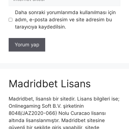
sitesi
Daha sonraki yorumlarımda kullanılması için
adım, e-posta adresim ve site adresim bu
tarayıcıya kaydedilsin.
Madridbet Lisans
Madridbet, lisanslı bir sitedir. Lisans bilgileri ise;
Onlinegaming Soft B.V. şirketinin
8048/JAZ2020-066) Nolu Curacao lisansı
altında lisanslanmıştır. Madridbet sitesine
güvenli bir şekilde giriş yapabilir, sitede