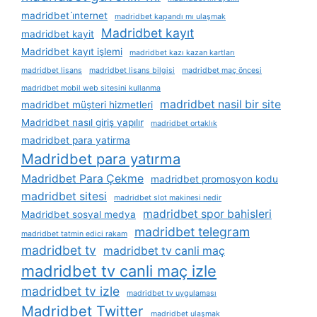
madridbet i̇nternet
madridbet kapandı mı ulaşmak
Madridbet kayıt
madridbet kayit
Madridbet kayıt işlemi
madridbet kazı kazan kartları
madridbet lisans
madridbet lisans bilgisi
madridbet maç öncesi
madridbet mobil web sitesini kullanma
madridbet nasil bir site
madridbet müşteri hizmetleri
Madridbet nasıl giriş yapılır
madridbet ortaklık
madridbet para yatirma
Madridbet para yatırma
Madridbet Para Çekme
madridbet promosyon kodu
madridbet sitesi
madridbet slot makinesi nedir
madridbet spor bahisleri
Madridbet sosyal medya
madridbet telegram
madridbet tatmin edici rakam
madridbet tv
madridbet tv canli maç
madridbet tv canli maç izle
madridbet tv izle
madridbet tv uygulaması
Madridbet Twitter
madridbet ulaşmak