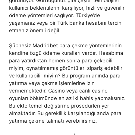
görünüyor. Gördüğünüz gibi çeşitli teknolojiler
kullanıcı beklentilerini karşılıyor, hızlı ve güvenilir
ödeme yöntemleri sağlıyor. Türkiye’de
yaşamanız veya bir Türk banka hesabını tercih
etmeniz önemli değil.
Şüphesiz Madridbet para çekme yöntemlerinin
kendine özgü ödeme kuralları vardır. Hesabıma
para yatırdıktan hemen sonra para çekebilir
miyim, oynatılmamış görüntüleri sipariş edebilir
ve kullanabilir miyim? Bu program anında para
yatırma veya çekme işlemlerine izin
vermemektedir. Casino veya canlı casino
oyunları bölümünde en az iki bahis yapmalısınız.
Bu ekte temel değiştirme prosedürleri yer
almaktadır. Bu gereklilik karşılandığı anda para
yatırma çekme talimatı verebilirsiniz.