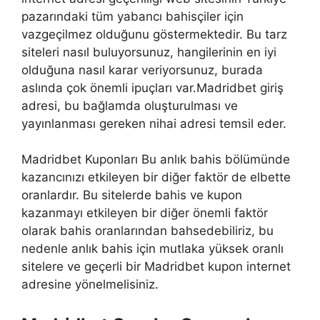
pazarındaki tüm yabancı bahisçiler için
vazgeçilmez olduğunu göstermektedir. Bu tarz
siteleri nasıl buluyorsunuz, hangilerinin en iyi
olduğuna nasıl karar veriyorsunuz, burada
aslında çok önemli ipuçları var.Madridbet giriş
adresi, bu bağlamda oluşturulması ve
yayınlanması gereken nihai adresi temsil eder.
Madridbet Kuponları Bu anlık bahis bölümünde
kazancınızı etkileyen bir diğer faktör de elbette
oranlardır. Bu sitelerde bahis ve kupon
kazanmayı etkileyen bir diğer önemli faktör
olarak bahis oranlarından bahsedebiliriz, bu
nedenle anlık bahis için mutlaka yüksek oranlı
sitelere ve geçerli bir Madridbet kupon internet
adresine yönelmelisiniz.