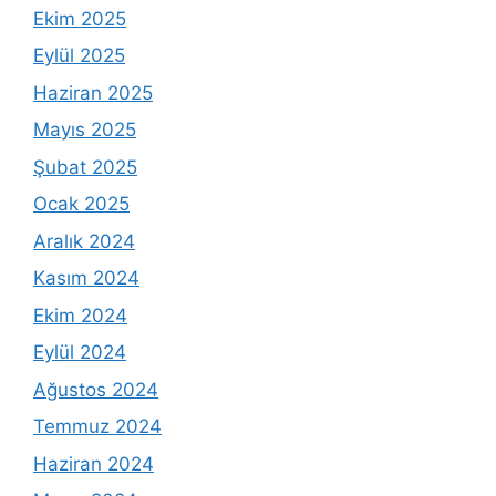
Ekim 2025
Eylül 2025
Haziran 2025
Mayıs 2025
Şubat 2025
Ocak 2025
Aralık 2024
Kasım 2024
Ekim 2024
Eylül 2024
Ağustos 2024
Temmuz 2024
Haziran 2024