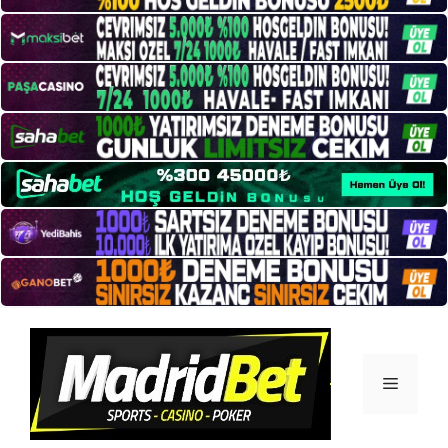
İçeriğe
atla
Menü