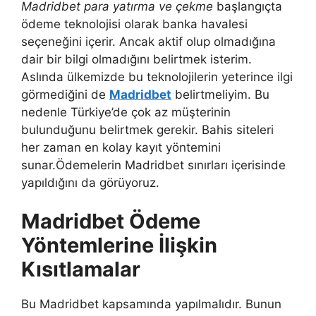
Madridbet para yatırma ve çekme
başlangıçta
ödeme teknolojisi olarak banka havalesi
seçeneğini içerir. Ancak aktif olup olmadığına
dair bir bilgi olmadığını belirtmek isterim.
Aslında ülkemizde bu teknolojilerin yeterince ilgi
görmediğini de
Madridbet
belirtmeliyim. Bu
nedenle Türkiye’de çok az müşterinin
bulunduğunu belirtmek gerekir. Bahis siteleri
her zaman en kolay kayıt yöntemini
sunar.Ödemelerin Madridbet sınırları içerisinde
yapıldığını da görüyoruz.
Madridbet Ödeme
Yöntemlerine İlişkin
Kısıtlamalar
Bu Madridbet kapsamında yapılmalıdır. Bunun