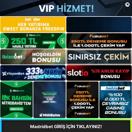
×
Madridbet GİRİŞ İÇİN TIKLAYINIZ!