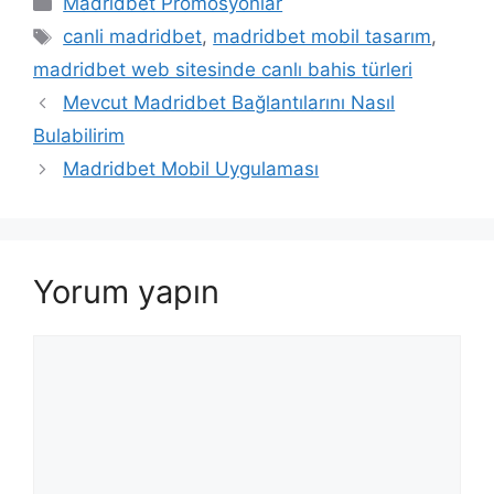
Madridbet Promosyonlar
Etiketler
canli madridbet
,
madridbet mobil tasarım
,
madridbet web sitesinde canlı bahis türleri
Mevcut Madridbet Bağlantılarını Nasıl
Bulabilirim
Madridbet Mobil Uygulaması
Yorum yapın
Yorum