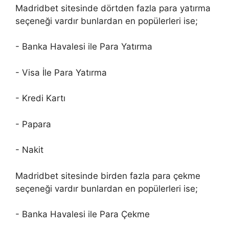
Madridbet sitesinde dörtden fazla para yatırma
seçeneği vardır bunlardan en popülerleri ise;
- Banka Havalesi ile Para Yatırma
- Visa İle Para Yatırma
- Kredi Kartı
- Papara
- Nakit
Madridbet sitesinde birden fazla para çekme
seçeneği vardır bunlardan en popülerleri ise;
- Banka Havalesi ile Para Çekme