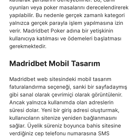
oyunları veya poker masalarını derecelendirerek
yapılabilir. Bu nedenle gerçek zamanlı kategori
yalnızca gerçek parayla işlem yapılmasına izin
verir. Madridbet Poker adına bir yetişkinin
kullanıcıya katılması ve ödemeleri başlatması
gerekmektedir.
Madridbet Mobil Tasarım
Madridbet web sitesindeki mobil tasarım
faturalandırma seçeneği, sanki bir sayfadaymış
gibi sanal olarak çevrimiçi olarak görüntülenir.
Ancak yalnızca kullanımda olan adreslerin
süresi dolar. Yeni bir giriş adresi oluşturmak,
kullanıcıların sitenize yeniden bağlanmasını
sağlar. Üyelik süreniz boyunca bahis sitesine
verdiğiniz cep telefonu numarasına SMS