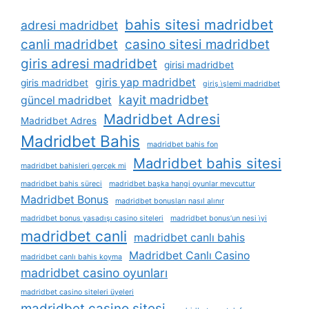
bahis sitesi madridbet
adresi madridbet
canli madridbet
casino sitesi madridbet
giris adresi madridbet
girisi madridbet
giris yap madridbet
giris madridbet
giriş i̇şlemi madridbet
kayit madridbet
güncel madridbet
Madridbet Adresi
Madridbet Adres
Madridbet Bahis
madridbet bahis fon
Madridbet bahis sitesi
madridbet bahisleri gerçek mi
madridbet bahis süreci
madridbet başka hangi oyunlar mevcuttur
Madridbet Bonus
madridbet bonusları nasıl alınır
madridbet bonus yasadışı casino siteleri
madridbet bonus’un nesi i̇yi
madridbet canli
madridbet canlı bahis
Madridbet Canlı Casino
madridbet canlı bahis koyma
madridbet casino oyunları
madridbet casino siteleri üyeleri
madridbet casino sitesi