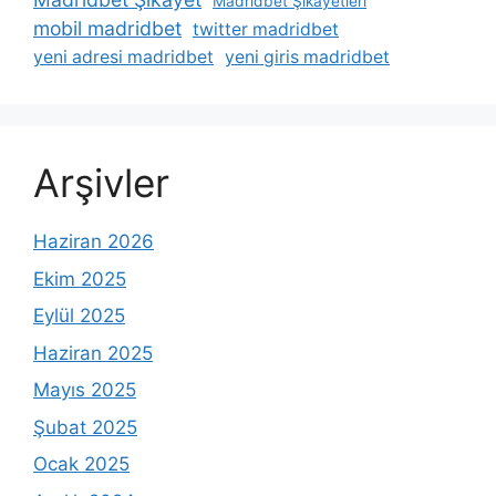
Madridbet Şikayetleri
mobil madridbet
twitter madridbet
yeni adresi madridbet
yeni giris madridbet
Arşivler
Haziran 2026
Ekim 2025
Eylül 2025
Haziran 2025
Mayıs 2025
Şubat 2025
Ocak 2025