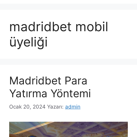
madridbet mobil
üyeliği
Madridbet Para
Yatırma Yöntemi
Ocak 20, 2024
Yazarı:
admin