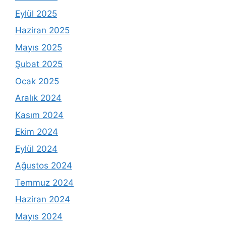
Eylül 2025
Haziran 2025
Mayıs 2025
Şubat 2025
Ocak 2025
Aralık 2024
Kasım 2024
Ekim 2024
Eylül 2024
Ağustos 2024
Temmuz 2024
Haziran 2024
Mayıs 2024