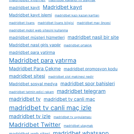
madridbet kapandı mı ulaşmak
Madridbet kayıt
madridbet kayit
Madridbet kayıt işlemi
madridbet kazı kazan kartları
madridbet lisans
madridbet lisans bilgisi
madridbet maç öncesi
madridbet mobil web sitesini kullanma
madridbet nasil bir site
madridbet müşteri hizmetleri
Madridbet nasıl giriş yapılır
madridbet ortaklık
madridbet para yatirma
Madridbet para yatırma
Madridbet Para Çekme
madridbet promosyon kodu
madridbet sitesi
madridbet slot makinesi nedir
madridbet spor bahisleri
Madridbet sosyal medya
madridbet telegram
madridbet tatmin edici rakam
madridbet tv
madridbet tv canli maç
madridbet tv canli maç izle
madridbet tv izle
madridbet tv uygulaması
Madridbet Twitter
madridbet ulaşmak
madridbet whatsapp
madridbet web sitesi