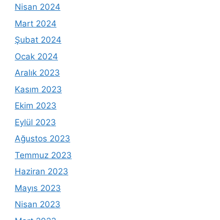
Nisan 2024
Mart 2024
Şubat 2024
Ocak 2024
Aralık 2023
Kasım 2023
Ekim 2023
Eylül 2023
Ağustos 2023
Temmuz 2023
Haziran 2023
Mayıs 2023
Nisan 2023