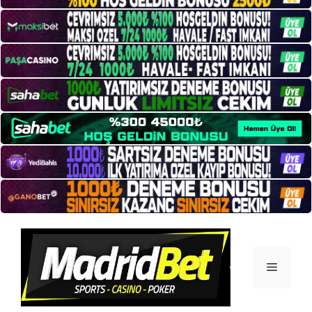
İçeriğe
atla
Menü