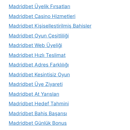
Madridbet Üyelik Fırsatları
Madridbet Casino Hizmetleri
Madridbet Kişiselleştirilmiş Bahisler
Madridbet Oyun Çeşitliliği
Madridbet Web Üyeliği
Madridbet Hızlı Teslimat
Madridbet Adres Farklılığı
Madridbet Kesintisiz Oyun
Madridbet Üye Ziyareti
Madridbet At Yarışları
Madridbet Hedef Tahmini
Madridbet Bahis Başarısı
Madridbet Günlük Bonus