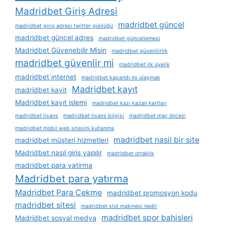
Madridbet Giriş Adresi
madridbet güncel
madridbet giriş adresi twitter günlüğü
madridbet güncel adres
madridbet güncellemesi
Madridbet Güvenebilir Misin
madridbet güvenilirlik
madridbet güvenlir mi
madridbet i̇lk üyelik
madridbet i̇nternet
madridbet kapandı mı ulaşmak
Madridbet kayıt
madridbet kayit
Madridbet kayıt işlemi
madridbet kazı kazan kartları
madridbet lisans
madridbet lisans bilgisi
madridbet maç öncesi
madridbet mobil web sitesini kullanma
madridbet nasil bir site
madridbet müşteri hizmetleri
Madridbet nasıl giriş yapılır
madridbet ortaklık
madridbet para yatirma
Madridbet para yatırma
Madridbet Para Çekme
madridbet promosyon kodu
madridbet sitesi
madridbet slot makinesi nedir
madridbet spor bahisleri
Madridbet sosyal medya