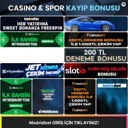
×
Madridbet GİRİŞ İÇİN TIKLAYINIZ!