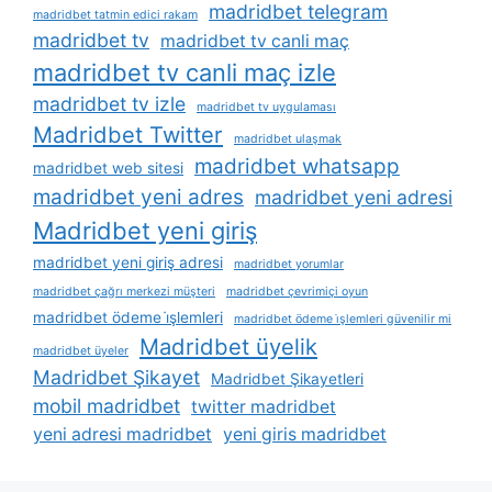
madridbet telegram
madridbet tatmin edici rakam
madridbet tv
madridbet tv canli maç
madridbet tv canli maç izle
madridbet tv izle
madridbet tv uygulaması
Madridbet Twitter
madridbet ulaşmak
madridbet whatsapp
madridbet web sitesi
madridbet yeni adres
madridbet yeni adresi
Madridbet yeni giriş
madridbet yeni giriş adresi
madridbet yorumlar
madridbet çağrı merkezi müşteri
madridbet çevrimiçi oyun
madridbet ödeme i̇şlemleri
madridbet ödeme i̇şlemleri güvenilir mi
Madridbet üyelik
madridbet üyeler
Madridbet Şikayet
Madridbet Şikayetleri
mobil madridbet
twitter madridbet
yeni adresi madridbet
yeni giris madridbet