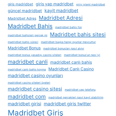
giris yap madridbet
giris madridbet
giriş i̇şlemi madridbet
kayit madridbet
güncel madridbet
Madridbet Adresi
Madridbet Adres
Madridbet Bahis
madridbet bahis fon
Madridbet bahis sitesi
madridbet bahisleri gerçek mi
madridbet bahis süreci
madridbet başka hangi oyunlar mevcuttur
Madridbet Bonus
madridbet bonusları nasıl alınır
madridbet bonus yasadışı casino siteleri
madridbet bonus’un nesi i̇yi
madridbet canli
madridbet canlı bahis
Madridbet Canlı Casino
madridbet canlı bahis koyma
madridbet casino oyunları
madridbet casino siteleri üyeleri
madridbet casino sitesi
madridbet cep telefonu
madridbet com
madridbet gerçekleri nasıl kayıt olabilirim
madridbet girisi
madridbet giris twitter
Madridbet Giriş