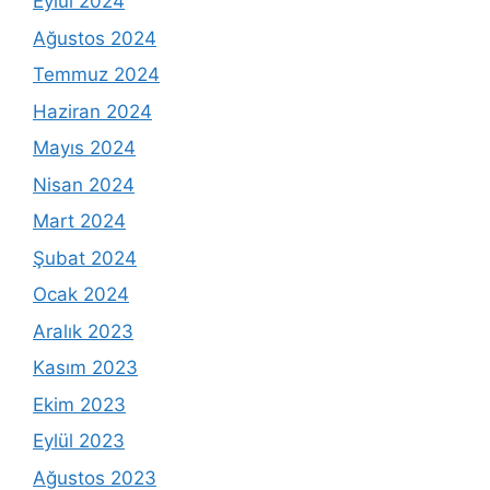
Eylül 2024
Ağustos 2024
Temmuz 2024
Haziran 2024
Mayıs 2024
Nisan 2024
Mart 2024
Şubat 2024
Ocak 2024
Aralık 2023
Kasım 2023
Ekim 2023
Eylül 2023
Ağustos 2023