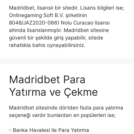
Madridbet, lisanslı bir sitedir. Lisans bilgileri ise;
Onlinegaming Soft B.V. şirketinin
8048/JAZ2020-066) Nolu Curacao lisansı
altında lisanslanmıştır. Madridbet sitesine
güvenli bir şekilde giriş yapabilir, sitede
rahatlıkla bahis oynayabilirsiniz.
Madridbet Para
Yatırma ve Çekme
Madridbet sitesinde dörtden fazla para yatırma
seçeneği vardır bunlardan en popülerleri ise;
- Banka Havalesi ile Para Yatırma