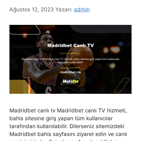
Ağustos 12, 2023
Yazarı:
admin
Madridbet canlı tv Madridbet canlı TV hizmeti,
bahis sitesine giriş yapan tüm kullanıcılar
tarafından kullanılabilir. Dilerseniz sitemizdeki
Madridbet bahis sayfasını ziyaret edin ve canlı