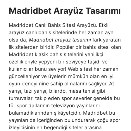
Madridbet Arayüz Tasarımı
Madridbet Canlı Bahis Sitesi Arayüzü. Etkili
arayüz canlı bahis sitelerinde her zaman aynı
olsa da,
Madridbet arayüz tasarımı
fark yaratan
ilk sitelerden biridir. Popüler bir bahis sitesi olan
Madridbet klasik bahis sitelerini yenilikçi
özellikleriyle yepyeni bir seviyeye taşıdı ve
kullanıcılar bunu seviyor! Web sitesi her zaman
güncelleniyor ve üyelerin mümkün olan en iyi
oyun deneyimine sahip olmalarını sağlıyor. At
yarışı, tazı yarışı, bilardo, masa tenisi gibi
turnuvaları takip eden spor severler genelde bu
tür spor dallarının televizyon yayınlarını
bulamadıklarından şikâyetçidir. Madridbet bu
yayınları da içeriğinden bulundurarak çoğu spor
izleyicisinin en beğendiği siteler arasına