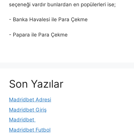
seçeneği vardır bunlardan en popülerleri ise;
- Banka Havalesi ile Para Çekme
- Papara ile Para Çekme
Son Yazılar
Madridbet Adresi
Madridbet Giriş
Madridbet
Madridbet Futbol