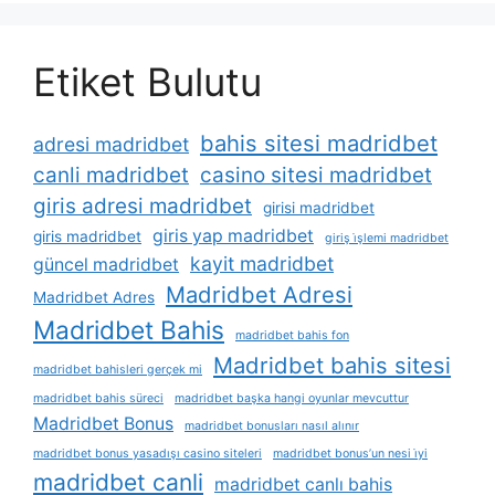
Etiket Bulutu
bahis sitesi madridbet
adresi madridbet
canli madridbet
casino sitesi madridbet
giris adresi madridbet
girisi madridbet
giris yap madridbet
giris madridbet
giriş i̇şlemi madridbet
kayit madridbet
güncel madridbet
Madridbet Adresi
Madridbet Adres
Madridbet Bahis
madridbet bahis fon
Madridbet bahis sitesi
madridbet bahisleri gerçek mi
madridbet bahis süreci
madridbet başka hangi oyunlar mevcuttur
Madridbet Bonus
madridbet bonusları nasıl alınır
madridbet bonus yasadışı casino siteleri
madridbet bonus’un nesi i̇yi
madridbet canli
madridbet canlı bahis