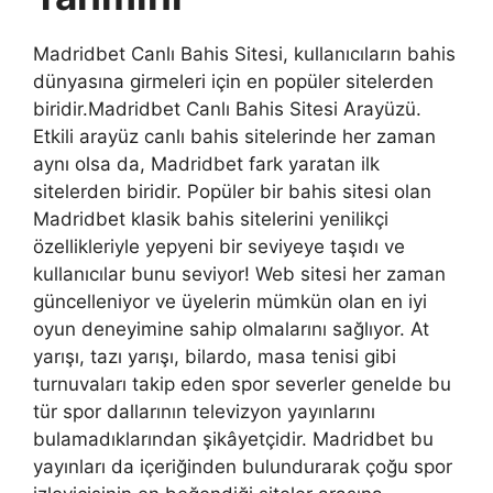
Madridbet Canlı Bahis Sitesi, kullanıcıların bahis
dünyasına girmeleri için en popüler sitelerden
biridir.Madridbet Canlı Bahis Sitesi Arayüzü.
Etkili arayüz canlı bahis sitelerinde her zaman
aynı olsa da, Madridbet fark yaratan ilk
sitelerden biridir. Popüler bir bahis sitesi olan
Madridbet klasik bahis sitelerini yenilikçi
özellikleriyle yepyeni bir seviyeye taşıdı ve
kullanıcılar bunu seviyor! Web sitesi her zaman
güncelleniyor ve üyelerin mümkün olan en iyi
oyun deneyimine sahip olmalarını sağlıyor. At
yarışı, tazı yarışı, bilardo, masa tenisi gibi
turnuvaları takip eden spor severler genelde bu
tür spor dallarının televizyon yayınlarını
bulamadıklarından şikâyetçidir. Madridbet bu
yayınları da içeriğinden bulundurarak çoğu spor