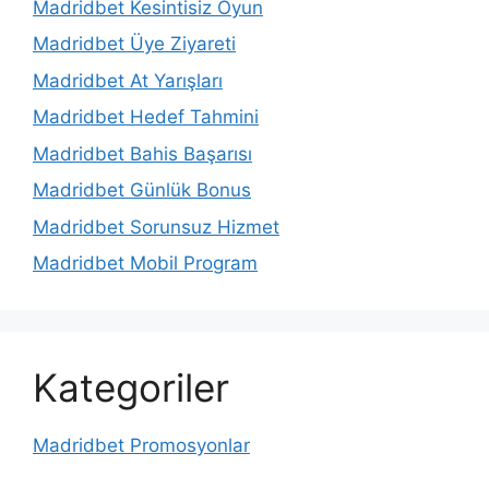
Madridbet Kesintisiz Oyun
Madridbet Üye Ziyareti
Madridbet At Yarışları
Madridbet Hedef Tahmini
Madridbet Bahis Başarısı
Madridbet Günlük Bonus
Madridbet Sorunsuz Hizmet
Madridbet Mobil Program
Kategoriler
Madridbet Promosyonlar