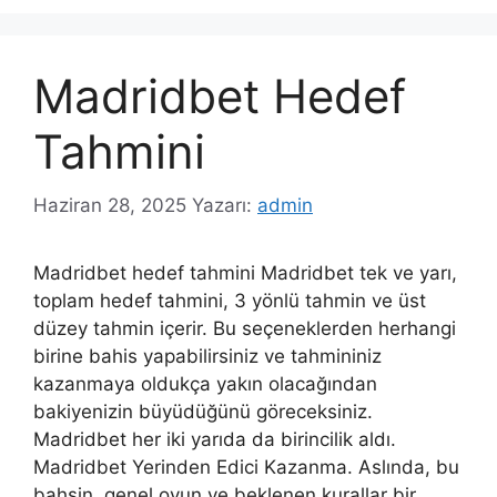
Madridbet Hedef
Tahmini
Haziran 28, 2025
Yazarı:
admin
Madridbet hedef tahmini Madridbet tek ve yarı,
toplam hedef tahmini, 3 yönlü tahmin ve üst
düzey tahmin içerir. Bu seçeneklerden herhangi
birine bahis yapabilirsiniz ve tahmininiz
kazanmaya oldukça yakın olacağından
bakiyenizin büyüdüğünü göreceksiniz.
Madridbet her iki yarıda da birincilik aldı.
Madridbet Yerinden Edici Kazanma. Aslında, bu
bahsin, genel oyun ve beklenen kurallar bir