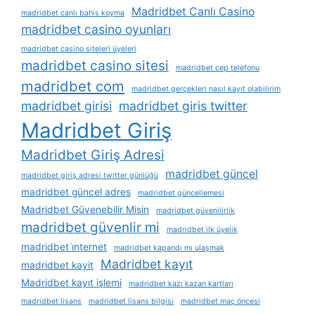
Madridbet Canlı Casino
madridbet canlı bahis koyma
madridbet casino oyunları
madridbet casino siteleri üyeleri
madridbet casino sitesi
madridbet cep telefonu
madridbet com
madridbet gerçekleri nasıl kayıt olabilirim
madridbet girisi
madridbet giris twitter
Madridbet Giriş
Madridbet Giriş Adresi
madridbet güncel
madridbet giriş adresi twitter günlüğü
madridbet güncel adres
madridbet güncellemesi
Madridbet Güvenebilir Misin
madridbet güvenilirlik
madridbet güvenlir mi
madridbet i̇lk üyelik
madridbet i̇nternet
madridbet kapandı mı ulaşmak
Madridbet kayıt
madridbet kayit
Madridbet kayıt işlemi
madridbet kazı kazan kartları
madridbet lisans
madridbet lisans bilgisi
madridbet maç öncesi