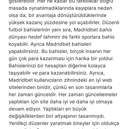
gösterebilir. Her ne kadar bu farklılıklar doğru
masada oynatılmadıklarında kayıplara neden
olsa da, bir avantaja dönüştürüldüklerinde
yüksek kazanç yüzdesine yol açabilirler. Düzenli
futbol bahislerinin yanı sıra,
Madridbet bahis
dünyası hedef tahmini
de farklı sporlara bahis
koyabilir. Ayrıca Madridbet bahisleri
yapabilirsiniz. Bu bahisler, birçok insanın her
gün çok para kazanması için harika bir yoldur.
Bahislerinizi bir hesaptan diğerine kolayca
taşıyabilir ve para kazanabilirsiniz. Ayrıca,
Madridbet kullanıcıların zihnindeki en iyi web
sitelerinden biridir, çünkü en son tasarımlarla
her zaman günceldir. Her zaman güncellemeler
yaptıkları için site daha iyi ve daha iyi olmaya
devam ediyor. Yaptıkları en büyük
değişikliklerden biri altyapının tasarımıydı.
Yenilikçi düzenler yaratmak bireyler için oldukça