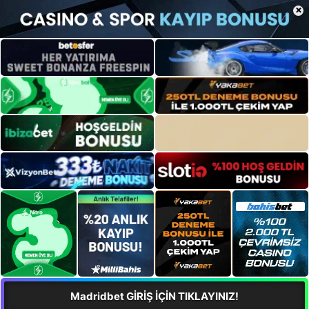
×
Madridbet GİRİŞ İÇİN TIKLAYINIZ!