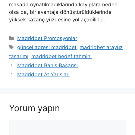
masada oynatılmadıklarında kayıplara neden
olsa da, bir avantaja dönüştürüldüklerinde
yüksek kazanç yüzdesine yol açabilirler.
Kategoriler
Madridbet Promosyonlar
Etiketler
güncel adresi madridbet
,
madridbet arayüz
tasarımı
,
madridbet hedef tahmini
Madridbet Bahis Başarısı
Madridbet At Yarışları
Yorum yapın
Yorum