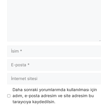
İsim
E-
posta
İnternet
sitesi
Daha sonraki yorumlarımda kullanılması için
adım, e-posta adresim ve site adresim bu
tarayıcıya kaydedilsin.