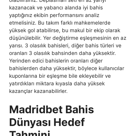
olabilirsiniz. Deplasman seti en az yarıyı
kazanacak ve yabancı alanda iyi bahis
yaptığınız ekibin performansını analiz
etmelisiniz. Bu takım farklı mahkemelerde
yüksek gol atabilirse, bu makul bir ekip olarak
düşünülebilir. Yer değiştirme eşleşmesinin en az
yarısı. 3 olasılık bahisleri, diğer bahis türleri ve
oranları 3 olasılık bahsinden daha yüksektir.
Yerinden edici bahislerin oranları diğer
bahislerden daha yüksektir, böylece kullanıcılar
kuponlarına bir eşleşme bile ekleyebilir ve
yatırdıkları miktara kıyasla daha yüksek
kazançlar kazanabilirler.
Madridbet Bahis
Dünyası Hedef
Tahmini