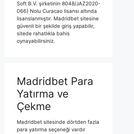
Soft B.V. şirketinin 8048/JAZ2020-
066) Nolu Curacao lisansı altında
lisanslanmıştır. Madridbet sitesine
güvenli bir şekilde giriş yapabilir,
sitede rahatlıkla bahis
oynayabilirsiniz.
Madridbet Para
Yatırma ve
Çekme
Madridbet sitesinde dörtden fazla
para yatırma seçeneği vardır