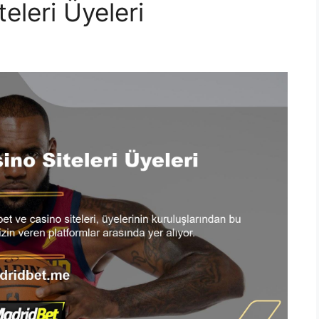
eleri Üyeleri