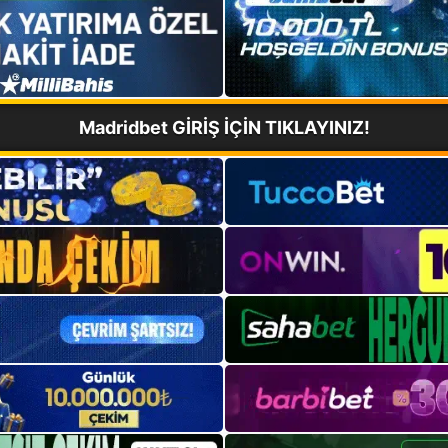
Madridbet GİRİŞ İÇİN TIKLAYINIZ!