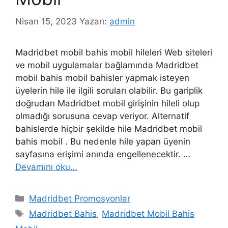
Nisan 15, 2023
Yazarı:
admin
Madridbet mobil bahis mobil hileleri Web siteleri
ve mobil uygulamalar bağlamında Madridbet
mobil bahis mobil bahisler yapmak isteyen
üyelerin hile ile ilgili soruları olabilir. Bu gariplik
doğrudan Madridbet mobil girişinin hileli olup
olmadığı sorusuna cevap veriyor. Alternatif
bahislerde hiçbir şekilde hile Madridbet mobil
bahis mobil . Bu nedenle hile yapan üyenin
sayfasına erişimi anında engellenecektir. …
Devamını oku…
Kategoriler
Madridbet Promosyonlar
Etiketler
Madridbet Bahis
,
Madridbet Mobil Bahis