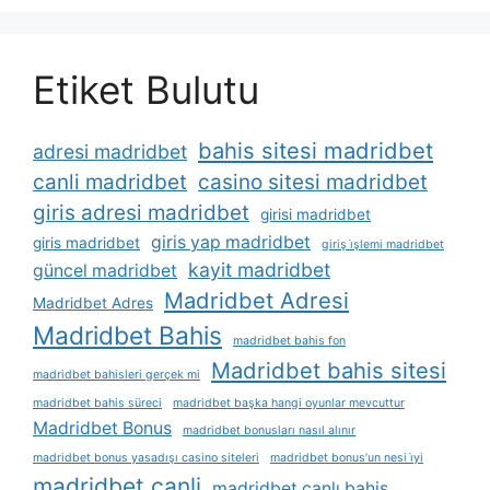
Etiket Bulutu
bahis sitesi madridbet
adresi madridbet
canli madridbet
casino sitesi madridbet
giris adresi madridbet
girisi madridbet
giris yap madridbet
giris madridbet
giriş i̇şlemi madridbet
kayit madridbet
güncel madridbet
Madridbet Adresi
Madridbet Adres
Madridbet Bahis
madridbet bahis fon
Madridbet bahis sitesi
madridbet bahisleri gerçek mi
madridbet bahis süreci
madridbet başka hangi oyunlar mevcuttur
Madridbet Bonus
madridbet bonusları nasıl alınır
madridbet bonus yasadışı casino siteleri
madridbet bonus’un nesi i̇yi
madridbet canli
madridbet canlı bahis