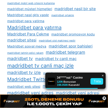
madridbet mobil web sitesini kullanma
madridbet nasil bir site
madridbet müşteri hizmetleri
Madridbet nasıl giriş yapılır
madridbet ortaklık
madridbet para yatirma
Madridbet para yatırma
Madridbet Para Çekme
madridbet promosyon kodu
madridbet sitesi
madridbet slot makinesi nedir
madridbet spor bahisleri
Madridbet sosyal medya
madridbet telegram
madridbet tatmin edici rakam
madridbet tv
madridbet tv canli maç
madridbet tv canli maç izle
madridbet tv izle
madridbet tv uygulaması
Madridbet Twitter
madridbet ulaşmak
madridbet whatsapp
madridbet web sitesi
madridbet yeni adres
madridbet yeni adresi
×
Madridbet yeni giriş
madridbet yeni giriş adresi
madridbet yorumlar