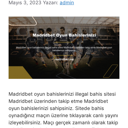
Mayıs 3, 2023
Yazarı:
admin
Madridbet oyun bahislerinizi illegal bahis sitesi
Madridbet üzerinden takip etme Madridbet
oyun bahislerinizi sahipsiniz. Sitede bahis
oynadığınız maçın üzerine tıklayarak canlı yayını
izleyebilirsiniz. Maçı gerçek zamanlı olarak takip