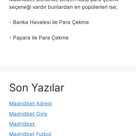
seçeneği vardır bunlardan en popülerleri ise;
- Banka Havalesi ile Para Çekme
- Papara ile Para Çekme
Son Yazılar
Madridbet Adresi
Madridbet Giriş
Madridbet
Madridbet Futbol