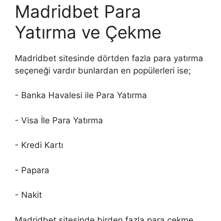
Madridbet Para
Yatırma ve Çekme
Madridbet sitesinde dörtden fazla para yatırma
seçeneği vardır bunlardan en popülerleri ise;
- Banka Havalesi ile Para Yatırma
- Visa İle Para Yatırma
- Kredi Kartı
- Papara
- Nakit
Madridbet sitesinde birden fazla para çekme