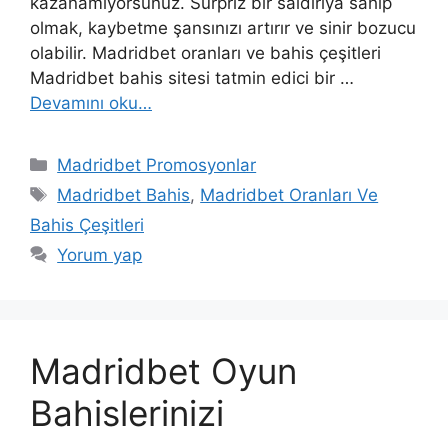
kazanamıyorsunuz. Sürpriz bir saldırıya sahip
olmak, kaybetme şansınızı artırır ve sinir bozucu
olabilir. Madridbet oranları ve bahis çeşitleri
Madridbet bahis sitesi tatmin edici bir …
Devamını oku…
Kategoriler
Madridbet Promosyonlar
Etiketler
Madridbet Bahis
,
Madridbet Oranları Ve
Bahis Çeşitleri
Yorum yap
Madridbet Oyun
Bahislerinizi