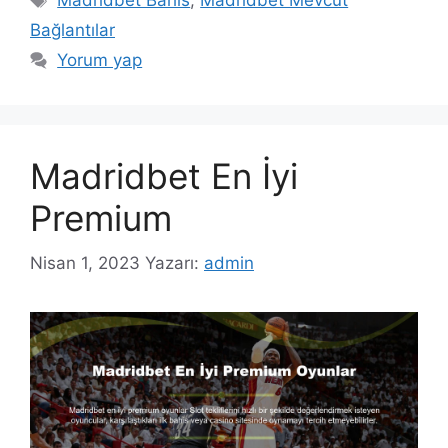
Madridbet Bahis
,
Madridbet Mevcut
Bağlantılar
Yorum yap
Madridbet En İyi
Premium
Nisan 1, 2023
Yazarı:
admin