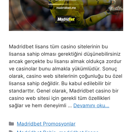
Madridbet lisans tüm casino sitelerinin bu
lisansa sahip olması gerektiğini düşünebilirsiniz
ancak gerçekte bu lisansı almak oldukça zordur
ve casinolar bunu almakla yükümlüdür. Sonuç
olarak, casino web sitelerinin çoğunluğu bu özel
lisansa sahip değildir. Bu kabul edilebilir bir
standarttır. Genel olarak, Madridbet casino bir
casino web sitesi için gerekli tüm özellikleri
sağlar ve hem deneyimli …
Devamını oku…
Kategoriler
Madridbet Promosyonlar
Etiketler