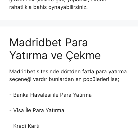
rahatlıkla bahis oynayabilirsiniz.
Madridbet Para
Yatırma ve Çekme
Madridbet sitesinde dörtden fazla para yatırma
seçeneği vardır bunlardan en popülerleri ise;
- Banka Havalesi ile Para Yatırma
- Visa İle Para Yatırma
- Kredi Kartı