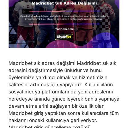
Madridbet sık adres değişimi Madridbet sık sık
adresini değiştirmesiyle ünlüdür ve bunu
üyelerimize yardımcı olmak ve hizmetimizin
kalitesini artırmak için yapıyoruz. Kullanıcıların
sosyal medya platformlarında yeni adreslerini
neredeyse anında güncelleyerek bahis yapmaya
devam etmelerini sağlayan bir özellik olan
Madridbet giriş yaptıktan sonra kullanıcılara tüm
haklarını önceki kullanıcıya geri veriyor.
Madridbet giriş güncelleme çözümü