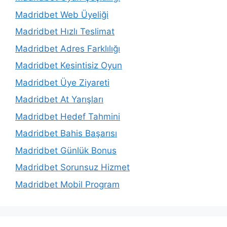
Madridbet Web Üyeliği
Madridbet Hızlı Teslimat
Madridbet Adres Farklılığı
Madridbet Kesintisiz Oyun
Madridbet Üye Ziyareti
Madridbet At Yarışları
Madridbet Hedef Tahmini
Madridbet Bahis Başarısı
Madridbet Günlük Bonus
Madridbet Sorunsuz Hizmet
Madridbet Mobil Program