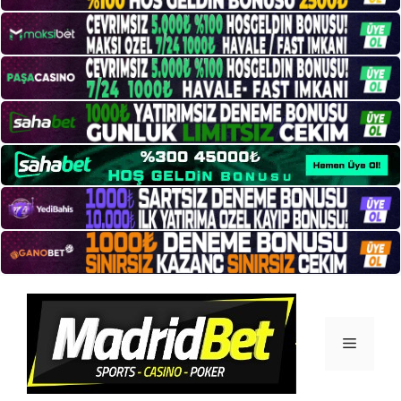
İçeriğe
atla
Menü