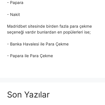
- Papara
- Nakit
Madridbet sitesinde birden fazla para çekme
seçeneği vardır bunlardan en popülerleri ise;
- Banka Havalesi ile Para Çekme
- Papara ile Para Çekme
Son Yazılar