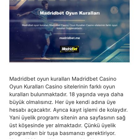
Madridbet oyun kuralları Madridbet Casino
Oyun Kuralları Casino sitelerinin farklı oyun
kuralları bulunmaktadır. 18 yaşında veya daha
büyük olmalısınız. Her üye kendi adına üye
hesabı açacaktır. Ayrıca kayıt işlemi de kolaydır.
Yani üyelik programı sitenin ana sayfasının sağ
üst köşesinde yer almaktadır. Çünkü üyelik
programları bir tuşa basmanızı gerektiriyor.