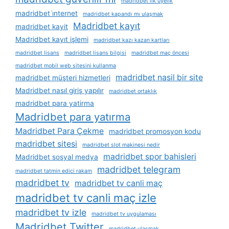
madridbet i̇lk üyelik
madridbet i̇nternet
madridbet kapandı mı ulaşmak
Madridbet kayıt
madridbet kayit
Madridbet kayıt işlemi
madridbet kazı kazan kartları
madridbet lisans
madridbet lisans bilgisi
madridbet maç öncesi
madridbet mobil web sitesini kullanma
madridbet nasil bir site
madridbet müşteri hizmetleri
Madridbet nasıl giriş yapılır
madridbet ortaklık
madridbet para yatirma
Madridbet para yatırma
Madridbet Para Çekme
madridbet promosyon kodu
madridbet sitesi
madridbet slot makinesi nedir
madridbet spor bahisleri
Madridbet sosyal medya
madridbet telegram
madridbet tatmin edici rakam
madridbet tv
madridbet tv canli maç
madridbet tv canli maç izle
madridbet tv izle
madridbet tv uygulaması
Madridbet Twitter
madridbet ulaşmak