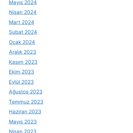
Mayıs 2024
Nisan 2024
Mart 2024
Şubat 2024
Ocak 2024
Aralık 2023
Kasım 2023
Ekim 2023
Eylül 2023
Ağustos 2023
Temmuz 2023
Haziran 2023
Mayıs 2023
Nisan 2023