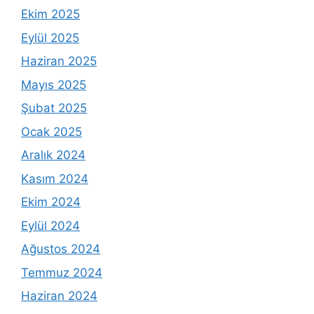
Ekim 2025
Eylül 2025
Haziran 2025
Mayıs 2025
Şubat 2025
Ocak 2025
Aralık 2024
Kasım 2024
Ekim 2024
Eylül 2024
Ağustos 2024
Temmuz 2024
Haziran 2024