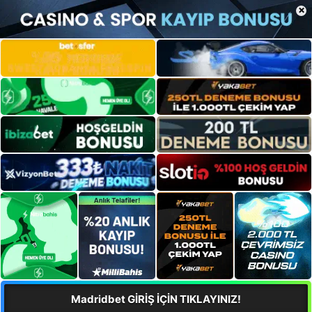
×
Madridbet GİRİŞ İÇİN TIKLAYINIZ!