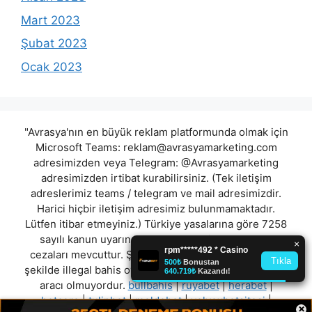
Mart 2023
Şubat 2023
Ocak 2023
"Avrasya'nın en büyük reklam platformunda olmak için
Microsoft Teams:
reklam@avrasyamarketing.com
adresimizden veya Telegram: @Avrasyamarketing
adresimizden irtibat kurabilirsiniz. (Tek iletişim
adreslerimiz teams / telegram ve mail adresimizdir.
Harici hiçbir iletişim adresimiz bulunmamaktadır.
Lütfen itibar etmeyiniz.) Türkiye yasalarına göre 7258
sayılı kanun uyarınca yasa dışı bahis oynamanın
cezaları mevcuttur. Şu an bulunduğunuz site hiç bir
şekilde illegal bahis oyunları oynatmıyor ve oynamaya
aracı olmuyordur.
bullbahis
|
ruyabet
|
herabet
|
betcore
|
tulipbet
|
moldebet
|
volvoxbetsitesi
|
×