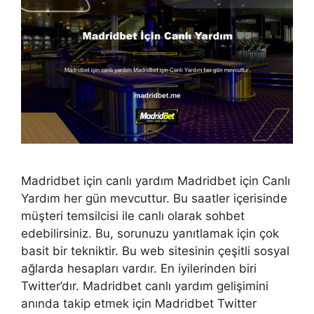
Madridbet için canlı yardım Madridbet için Canlı
Yardım her gün mevcuttur. Bu saatler içerisinde
müşteri temsilcisi ile canlı olarak sohbet
edebilirsiniz. Bu, sorunuzu yanıtlamak için çok
basit bir tekniktir. Bu web sitesinin çeşitli sosyal
ağlarda hesapları vardır. En iyilerinden biri
Twitter’dır. Madridbet canlı yardım gelişimini
anında takip etmek için Madridbet Twitter