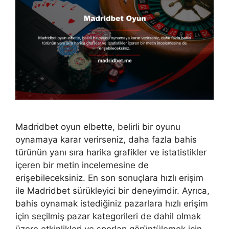
Madridbet oyun elbette, belirli bir oyunu
oynamaya karar verirseniz, daha fazla bahis
türünün yanı sıra harika grafikler ve istatistikler
içeren bir metin incelemesine de
erişebileceksiniz. En son sonuçlara hızlı erişim
ile Madridbet sürükleyici bir deneyimdir. Ayrıca,
bahis oynamak istediğiniz pazarlara hızlı erişim
için seçilmiş pazar kategorileri de dahil olmak