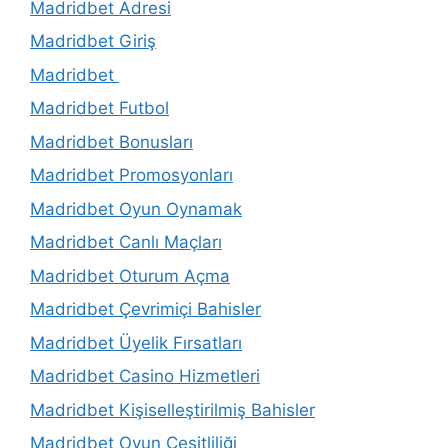
Madridbet Adresi
Madridbet Giriş
Madridbet
Madridbet Futbol
Madridbet Bonusları
Madridbet Promosyonları
Madridbet Oyun Oynamak
Madridbet Canlı Maçları
Madridbet Oturum Açma
Madridbet Çevrimiçi Bahisler
Madridbet Üyelik Fırsatları
Madridbet Casino Hizmetleri
Madridbet Kişiselleştirilmiş Bahisler
Madridbet Oyun Çeşitliliği