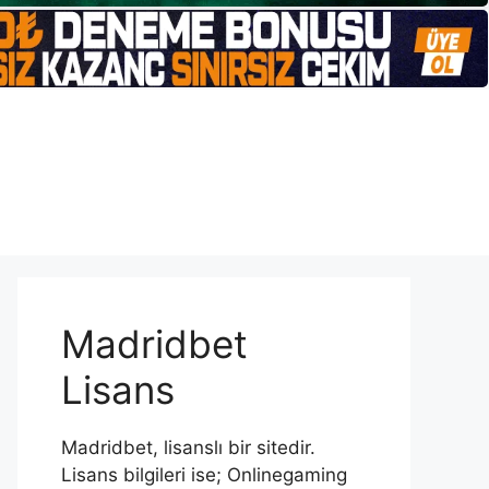
Madridbet
Lisans
Madridbet, lisanslı bir sitedir.
Lisans bilgileri ise; Onlinegaming