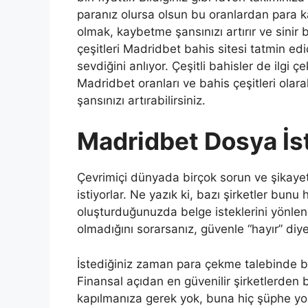
paranız olursa olsun bu oranlardan para k
olmak, kaybetme şansınızı artırır ve sinir 
çeşitleri Madridbet bahis sitesi tatmin edi
sevdiğini anlıyor. Çeşitli bahisler de ilgi 
Madridbet oranları ve bahis çeşitleri olar
şansınızı artırabilirsiniz.
Madridbet Dosya İs
Çevrimiçi dünyada birçok sorun ve şikaye
istiyorlar. Ne yazık ki, bazı şirketler bunu
oluşturduğunuzda belge isteklerini yönlend
olmadığını sorarsanız, güvenle “hayır” diye
İstediğiniz zaman para çekme talebinde bu
Finansal açıdan en güvenilir şirketlerden
kapılmanıza gerek yok, buna hiç şüphe yo