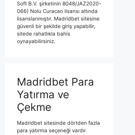
Soft B.V. şirketinin 8048/JAZ2020-
066) Nolu Curacao lisansı altında
lisanslanmıştır. Madridbet sitesine
güvenli bir şekilde giriş yapabilir,
sitede rahatlıkla bahis
oynayabilirsiniz.
Madridbet Para
Yatırma ve
Çekme
Madridbet sitesinde dörtden fazla
para yatırma seçeneği vardır