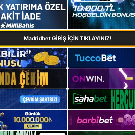
Madridbet GİRİŞ İÇİN TIKLAYINIZ!