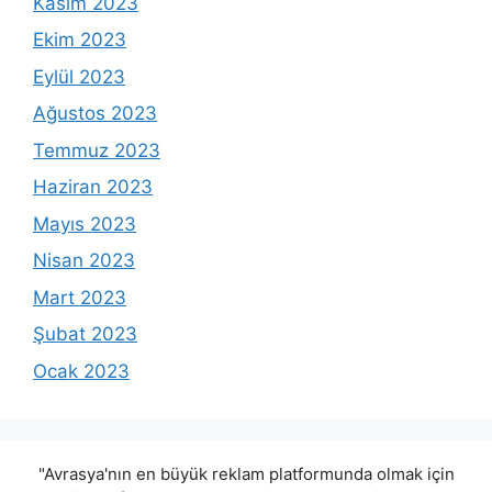
Kasım 2023
Ekim 2023
Eylül 2023
Ağustos 2023
Temmuz 2023
Haziran 2023
Mayıs 2023
Nisan 2023
Mart 2023
Şubat 2023
Ocak 2023
"Avrasya'nın en büyük reklam platformunda olmak için