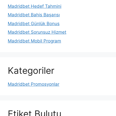
Madridbet Hedef Tahmini
Madridbet Bahis Başarısı
Madridbet Günlük Bonus
Madridbet Sorunsuz Hizmet
Madridbet Mobil Program
Kategoriler
Madridbet Promosyonlar
Etiket Bulutu