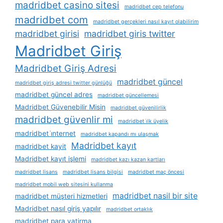
madridbet casino sitesi
madridbet cep telefonu
madridbet com
madridbet gerçekleri nasıl kayıt olabilirim
madridbet girisi
madridbet giris twitter
Madridbet Giriş
Madridbet Giriş Adresi
madridbet güncel
madridbet giriş adresi twitter günlüğü
madridbet güncel adres
madridbet güncellemesi
Madridbet Güvenebilir Misin
madridbet güvenilirlik
madridbet güvenlir mi
madridbet i̇lk üyelik
madridbet i̇nternet
madridbet kapandı mı ulaşmak
Madridbet kayıt
madridbet kayit
Madridbet kayıt işlemi
madridbet kazı kazan kartları
madridbet lisans
madridbet lisans bilgisi
madridbet maç öncesi
madridbet mobil web sitesini kullanma
madridbet nasil bir site
madridbet müşteri hizmetleri
Madridbet nasıl giriş yapılır
madridbet ortaklık
madridbet para yatirma