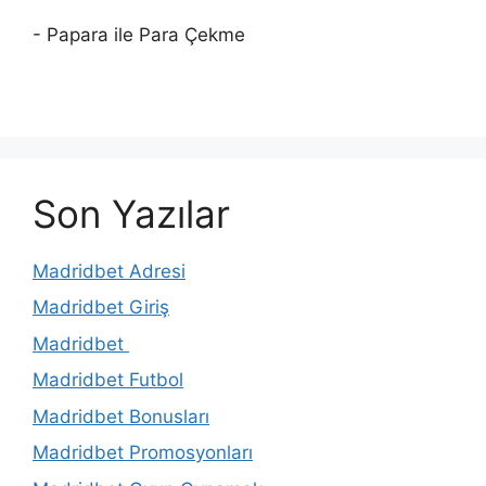
- Papara ile Para Çekme
Son Yazılar
Madridbet Adresi
Madridbet Giriş
Madridbet
Madridbet Futbol
Madridbet Bonusları
Madridbet Promosyonları