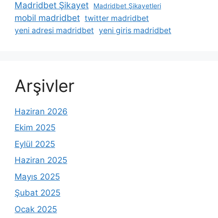
Madridbet Şikayet
Madridbet Şikayetleri
mobil madridbet
twitter madridbet
yeni adresi madridbet
yeni giris madridbet
Arşivler
Haziran 2026
Ekim 2025
Eylül 2025
Haziran 2025
Mayıs 2025
Şubat 2025
Ocak 2025