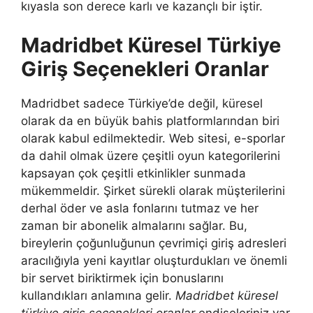
kıyasla son derece karlı ve kazançlı bir iştir.
Madridbet Küresel Türkiye
Giriş Seçenekleri Oranlar
Madridbet sadece Türkiye’de değil, küresel
olarak da en büyük bahis platformlarından biri
olarak kabul edilmektedir. Web sitesi, e-sporlar
da dahil olmak üzere çeşitli oyun kategorilerini
kapsayan çok çeşitli etkinlikler sunmada
mükemmeldir. Şirket sürekli olarak müşterilerini
derhal öder ve asla fonlarını tutmaz ve her
zaman bir abonelik almalarını sağlar. Bu,
bireylerin çoğunluğunun çevrimiçi giriş adresleri
aracılığıyla yeni kayıtlar oluşturdukları ve önemli
bir servet biriktirmek için bonuslarını
kullandıkları anlamına gelir.
Madridbet küresel
türkiye giriş seçenekleri oranlar
endişeleriniz var