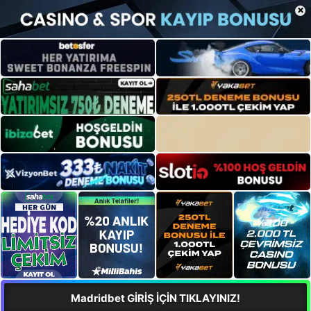
×
Madridbet GİRİŞ İÇİN TIKLAYINIZ!