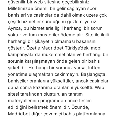
güvenilir bir web sitesine geçebilirsiniz.
Milletimizde önemli bir gelir sağlayan spor
bahisleri ve casinolar da dahil olmak üzere çok
çeşitli hizmetler sunduğunu gözlemliyoruz.
Ayrıca, bu hizmetlerle ilgili herhangi bir sorun
yoktur ve tüm müşteriler ödeme alır. Site ile ilgili
herhangi bir şikayetin olmaması başarısını
gösterir. Özetle Madridbet Türkiye’deki mobil
kampanyalarda mükemmel olan ve herhangi bir
sorunla karşılaşmayan önde gelen bir bahis
şirketidir. Herhangi bir sorunuz varsa, lütfen
yönetime ulaşmaktan çekinmeyin. Başlangıçta,
bahisçiler oranlarını yükselttiler, ancak casinolar
daha sonra kazanma oranlarını yükseltti. Web
sitesi tarafından oluşturulan tanıtım
materyallerinin programdan önce teslim
edildiğini belirtmek önemlidir. Özünde,
Madridbet diğer çevrimiçi bahis platformlarına