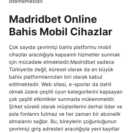
istememesidir.
Madridbet Online
Bahis Mobil Cihazlar
Çok sayıda çevrimiçi bahis platformu mobil
cihazlar aracılığıyla kapsamlı hizmetler sunmak
için mücadele etmektedir.Madridbet sadece
Türkiye’de değil, küresel olarak da en büyük
bahis platformlarından biri olarak kabul
edilmektedir. Web sitesi, e-sporlar da dahil
olmak üzere çeşitli oyun kategorilerini kapsayan
çok çeşitli etkinlikler sunmada mükemmeldir.
Şirket sürekli olarak müşterilerini derhal öder ve
asla fonlarını tutmaz ve her zaman bir abonelik
almalarını sağlar. Bu, bireylerin çoğunluğunun
çevrimiçi giriş adresleri aracılığıyla yeni kayıtlar