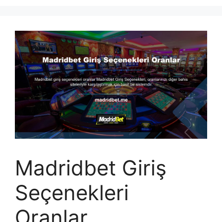
Madridbet Giriş
Seçenekleri
Oranlar