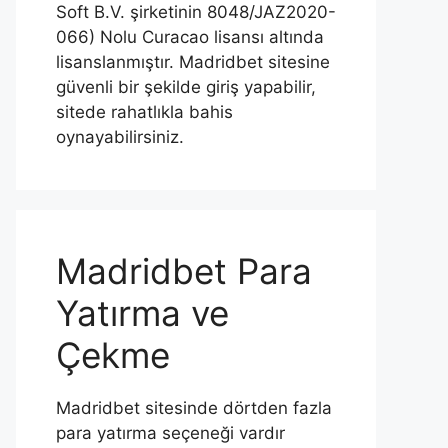
Soft B.V. şirketinin 8048/JAZ2020-
066) Nolu Curacao lisansı altında
lisanslanmıştır. Madridbet sitesine
güvenli bir şekilde giriş yapabilir,
sitede rahatlıkla bahis
oynayabilirsiniz.
Madridbet Para
Yatırma ve
Çekme
Madridbet sitesinde dörtden fazla
para yatırma seçeneği vardır