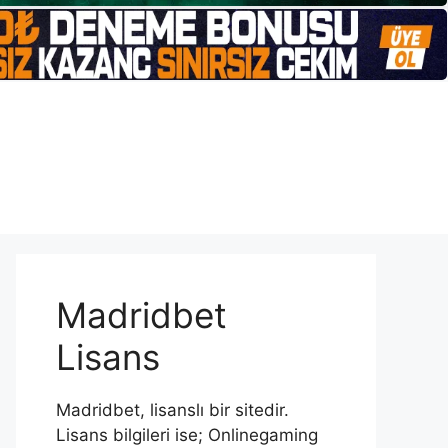
Madridbet
Lisans
Madridbet, lisanslı bir sitedir.
Lisans bilgileri ise; Onlinegaming