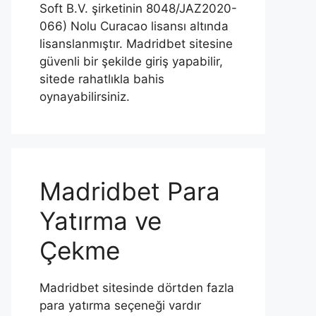
Soft B.V. şirketinin 8048/JAZ2020-
066) Nolu Curacao lisansı altında
lisanslanmıştır. Madridbet sitesine
güvenli bir şekilde giriş yapabilir,
sitede rahatlıkla bahis
oynayabilirsiniz.
Madridbet Para
Yatırma ve
Çekme
Madridbet sitesinde dörtden fazla
para yatırma seçeneği vardır