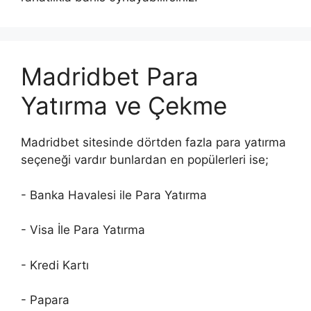
Madridbet Para
Yatırma ve Çekme
Madridbet sitesinde dörtden fazla para yatırma
seçeneği vardır bunlardan en popülerleri ise;
- Banka Havalesi ile Para Yatırma
- Visa İle Para Yatırma
- Kredi Kartı
- Papara