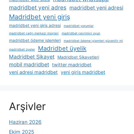
madridbet yeni adres
madridbet yeni adresi
Madridbet yeni giriş
madridbet yeni giriş adresi
madridbet yorumlar
madridbet çağrı merkezi müşteri
madridbet çevrimiçi oyun
madridbet ödeme i̇şlemleri
madridbet ödeme i̇şlemleri güvenilir mi
Madridbet üyelik
madridbet üyeler
Madridbet Şikayet
Madridbet Şikayetleri
mobil madridbet
twitter madridbet
yeni adresi madridbet
yeni giris madridbet
Arşivler
Haziran 2026
Ekim 2025