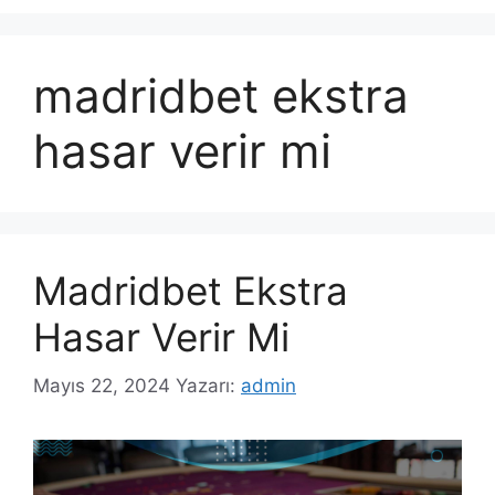
madridbet ekstra
hasar verir mi
Madridbet Ekstra
Hasar Verir Mi
Mayıs 22, 2024
Yazarı:
admin