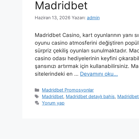
Madridbet
Haziran 13, 2026
Yazarı:
admin
Madridbet Casino, kart oyunlarının yanı s
oyunu casino atmosferini değiştiren popüle
sürpriz çekiliş oyunları sunulmaktadır. Mad
casino odası hediyelerinin keyfini çıkarab
şansınızı artırmak için kullanabilirsiniz.
sitelerindeki en …
Devamını oku…
Kategoriler
Madridbet Promosyonlar
Etiketler
Madridbet
,
Madridbet detaylı bahis
,
Madridbet 
Yorum yap