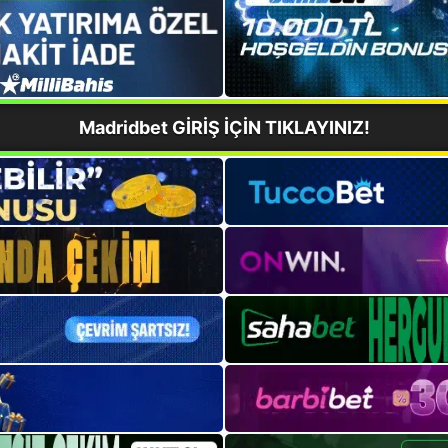
Madridbet GİRİŞ İÇİN TIKLAYINIZ!